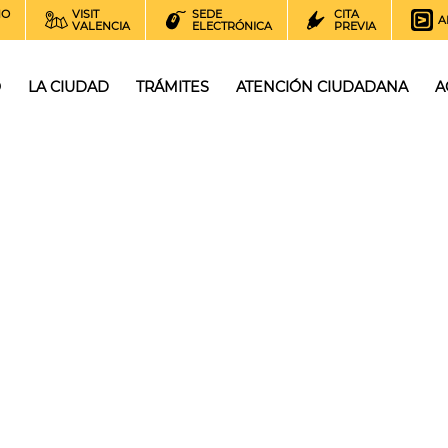
NO
VISIT
SEDE
CITA
A
VALENCIA
ELECTRÓNICA
PREVIA
O
LA CIUDAD
TRÁMITES
ATENCIÓN CIUDADANA
A