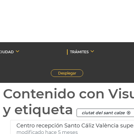
CIUDAD
TRÁMITES
Desplegar
Contenido con Vis
y etiqueta
ciutat del sant calze
Centro recepción Santo Cáliz València super
modificado hace 5 meses