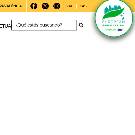
PPVALÈNCIA
VAL
CAS
CTUALIDAD