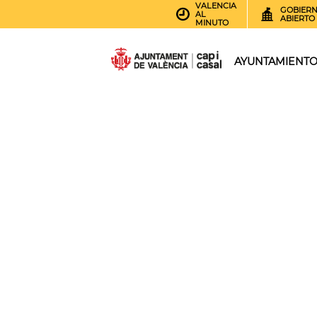
VALENCIA
GOBIER
AL
ABIERTO
MINUTO
AYUNTAMIENT