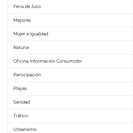
Feria de Julio
Mayores
Mujer e Igualdad
Naturia
Oficina Información Consumidor
Participación
Playas
Sanidad
Tráfico
Urbanismo