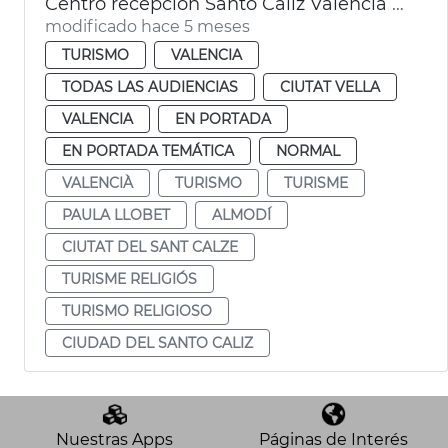
Centro recepción Santo Cáliz València supera expectativas visitantes
modificado hace 5 meses
TURISMO
VALENCIA
TODAS LAS AUDIENCIAS
CIUTAT VELLA
VALENCIA
EN PORTADA
EN PORTADA TEMÁTICA
NORMAL
VALENCIÀ
TURISMO
TURISME
PAULA LLOBET
ALMODÍ
CIUTAT DEL SANT CALZE
TURISME RELIGIÓS
TURISMO RELIGIOSO
CIUDAD DEL SANTO CALIZ
Nuestras Apps
Páginas de Interés