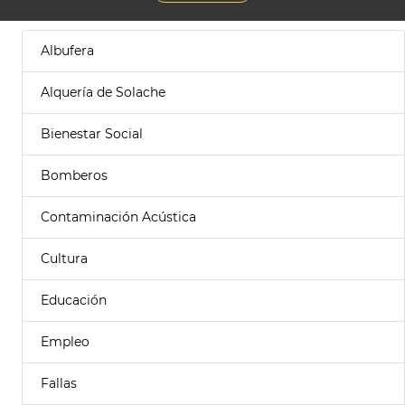
Albufera
Alquería de Solache
Bienestar Social
Bomberos
Contaminación Acústica
Cultura
Educación
Empleo
Fallas