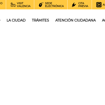
NO
VISIT
SEDE
CITA
A
VALENCIA
ELECTRÓNICA
PREVIA
O
LA CIUDAD
TRÁMITES
ATENCIÓN CIUDADANA
A