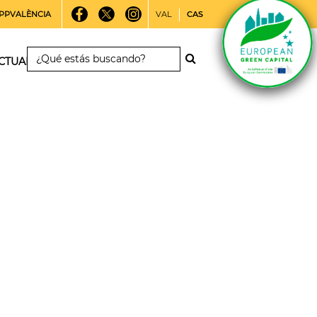
PPVALÈNCIA
VAL
CAS
CTUALIDAD