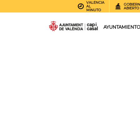
VALENCIA
GOBIER
AL
ABIERTO
MINUTO
AYUNTAMIENT