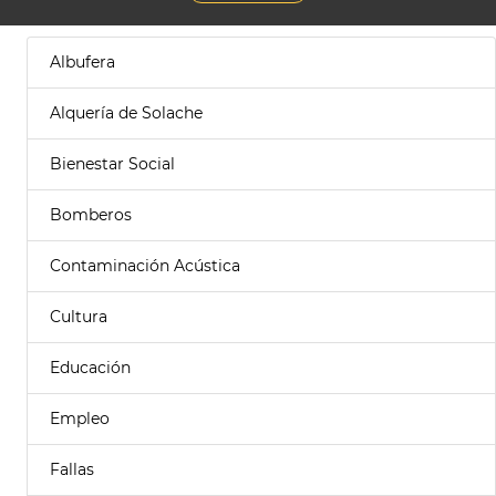
Albufera
Alquería de Solache
Bienestar Social
Bomberos
Contaminación Acústica
Cultura
Educación
Empleo
Fallas