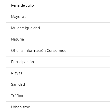
Feria de Julio
Mayores
Mujer e Igualdad
Naturia
Oficina Información Consumidor
Participación
Playas
Sanidad
Tráfico
Urbanismo