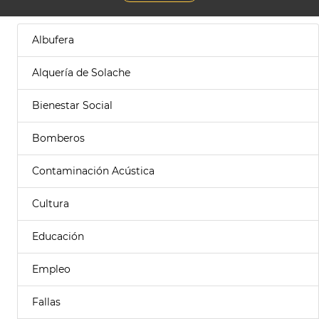
Albufera
Alquería de Solache
Bienestar Social
Bomberos
Contaminación Acústica
Cultura
Educación
Empleo
Fallas