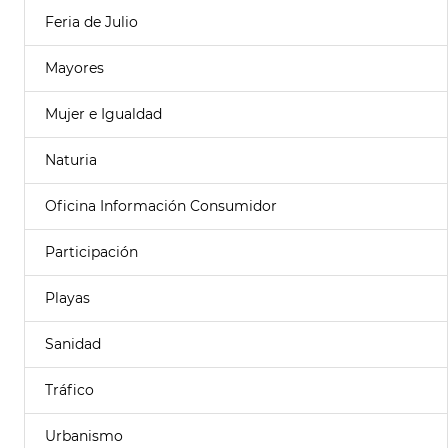
Feria de Julio
Mayores
Mujer e Igualdad
Naturia
Oficina Información Consumidor
Participación
Playas
Sanidad
Tráfico
Urbanismo