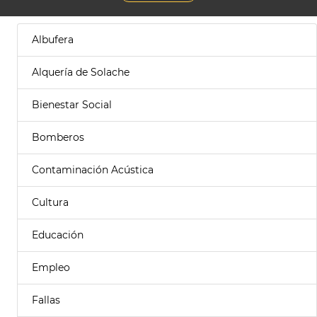
Albufera
Alquería de Solache
Bienestar Social
Bomberos
Contaminación Acústica
Cultura
Educación
Empleo
Fallas