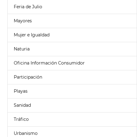
Feria de Julio
Mayores
Mujer e Igualdad
Naturia
Oficina Información Consumidor
Participación
Playas
Sanidad
Tráfico
Urbanismo