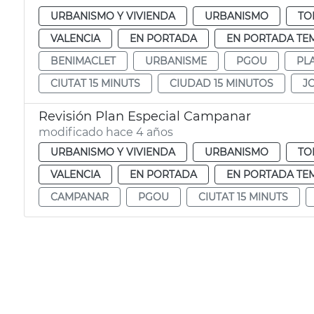
URBANISMO Y VIVIENDA
URBANISMO
TO
VALENCIA
EN PORTADA
EN PORTADA TE
BENIMACLET
URBANISME
PGOU
PL
CIUTAT 15 MINUTS
CIUDAD 15 MINUTOS
J
Revisión Plan Especial Campanar
modificado hace 4 años
URBANISMO Y VIVIENDA
URBANISMO
TO
VALENCIA
EN PORTADA
EN PORTADA TE
CAMPANAR
PGOU
CIUTAT 15 MINUTS