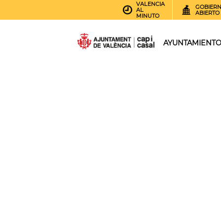
VALENCIA
GOBIER
AL
ABIERTO
MINUTO
AYUNTAMIENT