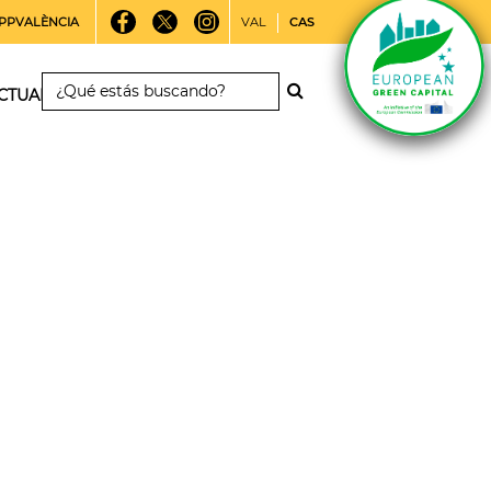
PPVALÈNCIA
VAL
CAS
CTUALIDAD