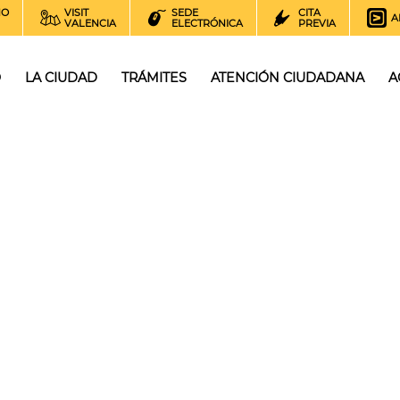
NO
VISIT
SEDE
CITA
A
VALENCIA
ELECTRÓNICA
PREVIA
O
LA CIUDAD
TRÁMITES
ATENCIÓN CIUDADANA
A