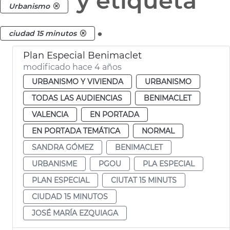
y etiqueta
Urbanismo
.
ciudad 15 minutos
Plan Especial Benimaclet
modificado hace 4 años
URBANISMO Y VIVIENDA
URBANISMO
TODAS LAS AUDIENCIAS
BENIMACLET
VALENCIA
EN PORTADA
EN PORTADA TEMÁTICA
NORMAL
SANDRA GÓMEZ
BENIMACLET
URBANISME
PGOU
PLA ESPECIAL
PLAN ESPECIAL
CIUTAT 15 MINUTS
CIUDAD 15 MINUTOS
JOSÉ MARÍA EZQUIAGA