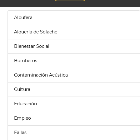
Albufera
Alquería de Solache
Bienestar Social
Bomberos
Contaminación Acústica
Cultura
Educación
Empleo
Fallas