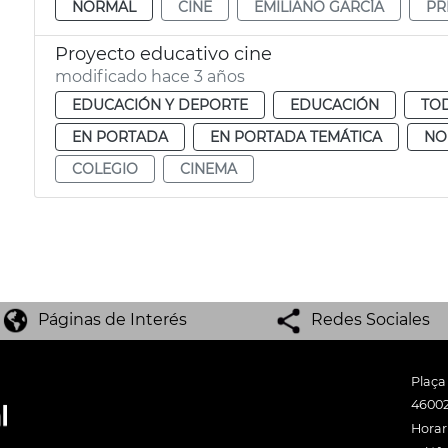
NORMAL
CINE
EMILIANO GARCÍA
PR
Proyecto educativo cine
modificado hace 3 años
EDUCACIÓN Y DEPORTE
EDUCACIÓN
TOD
EN PORTADA
EN PORTADA TEMÁTICA
NO
COLEGIO
CINEMA
Páginas de Interés
Redes Sociales
Plaça
46002
Horari