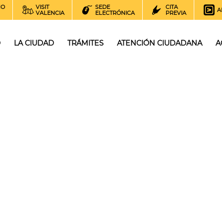
NO
VISIT
SEDE
CITA
A
VALENCIA
ELECTRÓNICA
PREVIA
O
LA CIUDAD
TRÁMITES
ATENCIÓN CIUDADANA
A