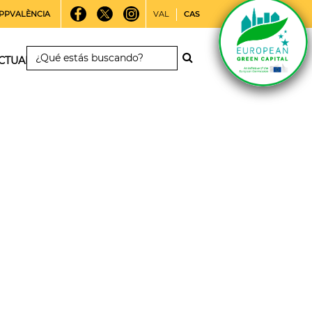
PPVALÈNCIA
VAL
CAS
CTUALIDAD