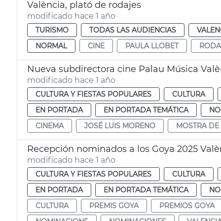
València, plató de rodajes
modificado hace 1 año
TURISMO
TODAS LAS AUDIENCIAS
VALEN
NORMAL
CINE
PAULA LLOBET
RODA
Nueva subdirectora cine Palau Música Valè
modificado hace 1 año
CULTURA Y FIESTAS POPULARES
CULTURA
EN PORTADA
EN PORTADA TEMÁTICA
NO
CINEMA
JOSÉ LUIS MORENO
MOSTRA DE
Recepción nominados a los Goya 2025 Valè
modificado hace 1 año
CULTURA Y FIESTAS POPULARES
CULTURA
EN PORTADA
EN PORTADA TEMÁTICA
NO
CULTURA
PREMIS GOYA
PREMIOS GOYA