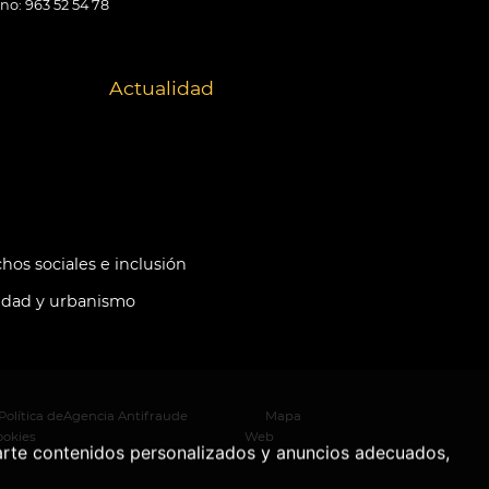
ono: 963 52 54 78
Actualidad
hos sociales e inclusión
idad y urbanismo
Política de
Agencia Antifraude
Mapa
ookies
Web
arte contenidos personalizados y anuncios adecuados,