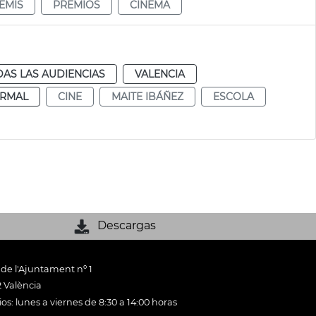
EMIS
PREMIOS
CINEMA
AS LAS AUDIENCIAS
VALENCIA
RMAL
CINE
MAITE IBÁÑEZ
ESCOLA
Descargas
 de l'Ajuntament nº 1
 València
os: lunes a viernes de 8:30 a 14:00 horas