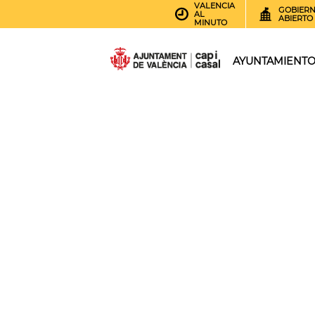
VALENCIA
GOBIER
AL
ABIERTO
MINUTO
AYUNTAMIENT