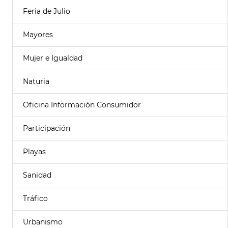
Feria de Julio
Mayores
Mujer e Igualdad
Naturia
Oficina Información Consumidor
Participación
Playas
Sanidad
Tráfico
Urbanismo