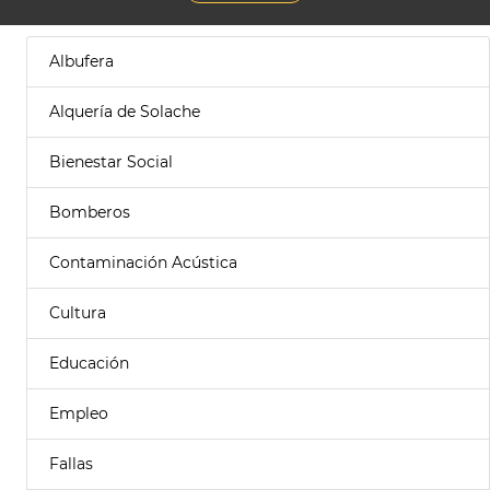
Albufera
Alquería de Solache
Bienestar Social
Bomberos
Contaminación Acústica
Cultura
Educación
Empleo
Fallas