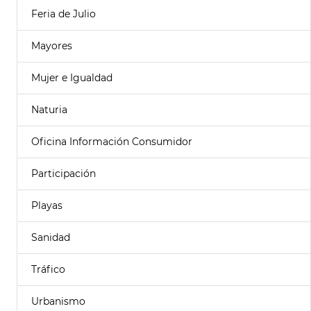
Feria de Julio
Mayores
Mujer e Igualdad
Naturia
Oficina Información Consumidor
Participación
Playas
Sanidad
Tráfico
Urbanismo