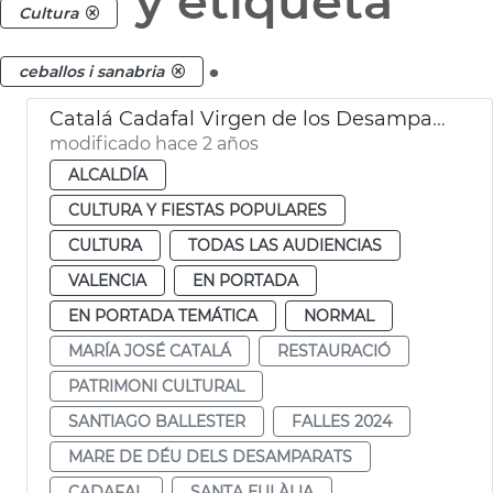
y etiqueta
Cultura
.
ceballos i sanabria
Catalá Cadafal Virgen de los Desamparados
modificado hace 2 años
ALCALDÍA
CULTURA Y FIESTAS POPULARES
CULTURA
TODAS LAS AUDIENCIAS
VALENCIA
EN PORTADA
EN PORTADA TEMÁTICA
NORMAL
MARÍA JOSÉ CATALÁ
RESTAURACIÓ
PATRIMONI CULTURAL
SANTIAGO BALLESTER
FALLES 2024
MARE DE DÉU DELS DESAMPARATS
CADAFAL
SANTA EULÀLIA