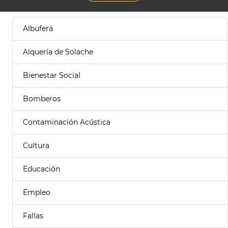
Albufera
Alquería de Solache
Bienestar Social
Bomberos
Contaminación Acústica
Cultura
Educación
Empleo
Fallas