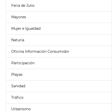
Feria de Julio
Mayores
Mujer e Igualdad
Naturia
Oficina Información Consumidor
Participación
Playas
Sanidad
Tráfico
Urbanismo