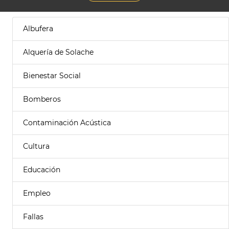
Albufera
Alquería de Solache
Bienestar Social
Bomberos
Contaminación Acústica
Cultura
Educación
Empleo
Fallas