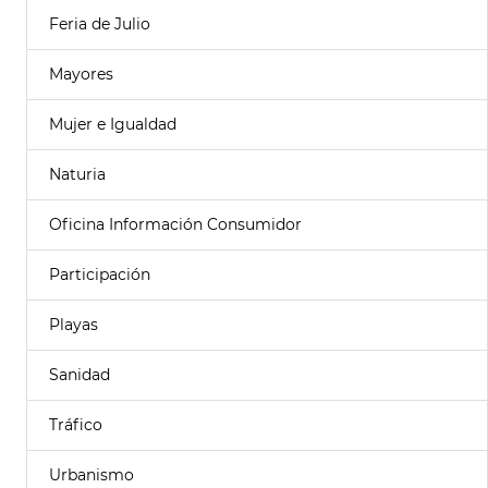
Feria de Julio
Mayores
Mujer e Igualdad
Naturia
Oficina Información Consumidor
Participación
Playas
Sanidad
Tráfico
Urbanismo