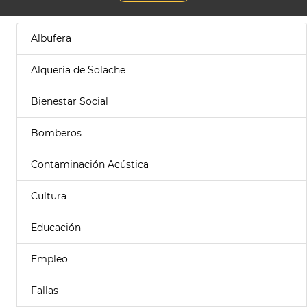
Albufera
Alquería de Solache
Bienestar Social
Bomberos
Contaminación Acústica
Cultura
Educación
Empleo
Fallas