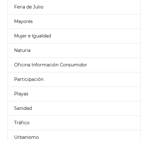
Feria de Julio
Mayores
Mujer e Igualdad
Naturia
Oficina Información Consumidor
Participación
Playas
Sanidad
Tráfico
Urbanismo