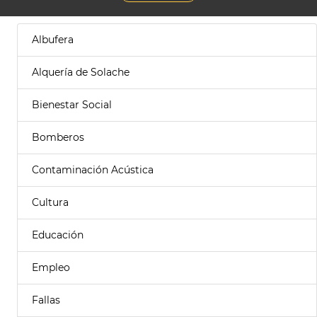
Albufera
Alquería de Solache
Bienestar Social
Bomberos
Contaminación Acústica
Cultura
Educación
Empleo
Fallas