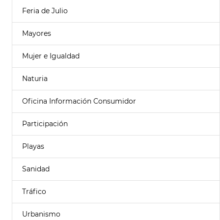
Feria de Julio
Mayores
Mujer e Igualdad
Naturia
Oficina Información Consumidor
Participación
Playas
Sanidad
Tráfico
Urbanismo