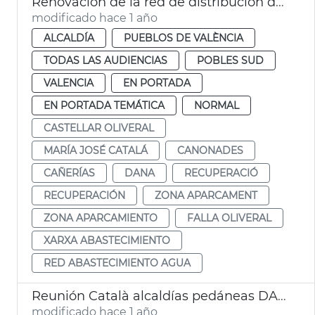
Renovación de la red de distribución de agua potable de Castellar-l´Oliveral
modificado hace 1 año
ALCALDÍA
PUEBLOS DE VALÈNCIA
TODAS LAS AUDIENCIAS
POBLES SUD
VALENCIA
EN PORTADA
EN PORTADA TEMÁTICA
NORMAL
CASTELLAR OLIVERAL
MARÍA JOSÉ CATALÁ
CANONADES
CAÑERÍAS
DANA
RECUPERACIÓ
RECUPERACIÓN
ZONA APARCAMENT
ZONA APARCAMIENTO
FALLA OLIVERAL
XARXA ABASTECIMIENTO
RED ABASTECIMIENTO AGUA
Reunión Català alcaldías pedáneas DANA València
modificado hace 1 año