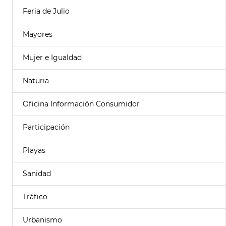
Feria de Julio
Mayores
Mujer e Igualdad
Naturia
Oficina Información Consumidor
Participación
Playas
Sanidad
Tráfico
Urbanismo