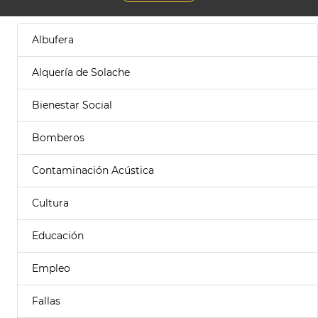
Albufera
Alquería de Solache
Bienestar Social
Bomberos
Contaminación Acústica
Cultura
Educación
Empleo
Fallas