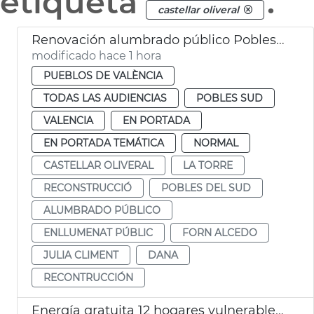
etiqueta
.
castellar oliveral
Renovación alumbrado público Pobles del Sud dana
modificado hace 1 hora
PUEBLOS DE VALÈNCIA
TODAS LAS AUDIENCIAS
POBLES SUD
VALENCIA
EN PORTADA
EN PORTADA TEMÁTICA
NORMAL
CASTELLAR OLIVERAL
LA TORRE
RECONSTRUCCIÓ
POBLES DEL SUD
ALUMBRADO PÚBLICO
ENLLUMENAT PÚBLIC
FORN ALCEDO
JULIA CLIMENT
DANA
RECONTRUCCIÓN
Energía gratuita 12 hogares vulnerables comunidades energéticas València