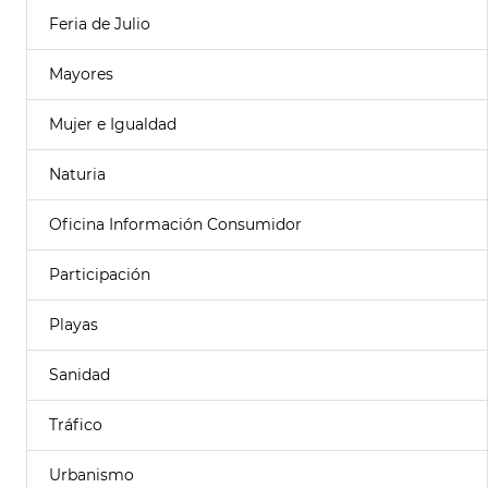
Feria de Julio
Mayores
Mujer e Igualdad
Naturia
Oficina Información Consumidor
Participación
Playas
Sanidad
Tráfico
Urbanismo