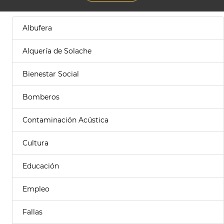
Albufera
Alquería de Solache
Bienestar Social
Bomberos
Contaminación Acústica
Cultura
Educación
Empleo
Fallas