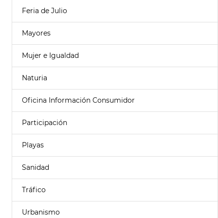
Feria de Julio
Mayores
Mujer e Igualdad
Naturia
Oficina Información Consumidor
Participación
Playas
Sanidad
Tráfico
Urbanismo