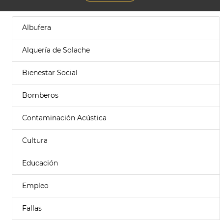
Albufera
Alquería de Solache
Bienestar Social
Bomberos
Contaminación Acústica
Cultura
Educación
Empleo
Fallas