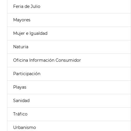
Feria de Julio
Mayores
Mujer e Igualdad
Naturia
Oficina Información Consumidor
Participación
Playas
Sanidad
Tráfico
Urbanismo