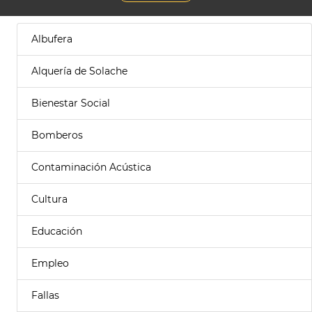
Albufera
Alquería de Solache
Bienestar Social
Bomberos
Contaminación Acústica
Cultura
Educación
Empleo
Fallas