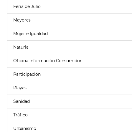
Feria de Julio
Mayores
Mujer e Igualdad
Naturia
Oficina Información Consumidor
Participación
Playas
Sanidad
Tráfico
Urbanismo