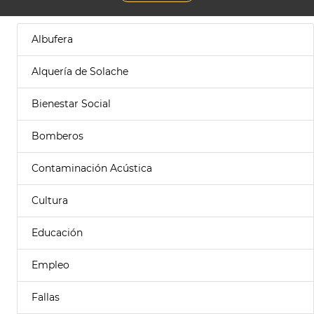
Albufera
Alquería de Solache
Bienestar Social
Bomberos
Contaminación Acústica
Cultura
Educación
Empleo
Fallas