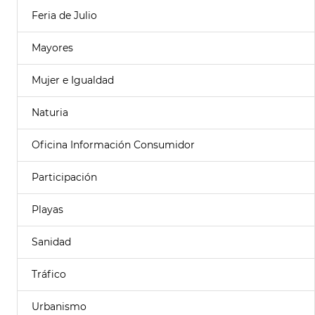
Feria de Julio
Mayores
Mujer e Igualdad
Naturia
Oficina Información Consumidor
Participación
Playas
Sanidad
Tráfico
Urbanismo