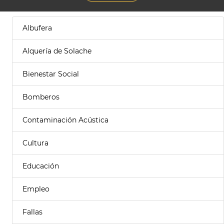
Albufera
Alquería de Solache
Bienestar Social
Bomberos
Contaminación Acústica
Cultura
Educación
Empleo
Fallas