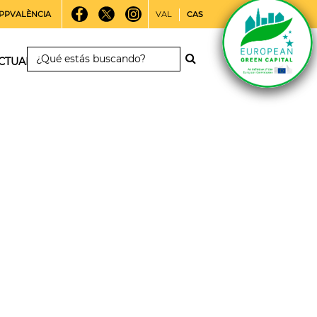
PPVALÈNCIA
VAL
CAS
CTUALIDAD