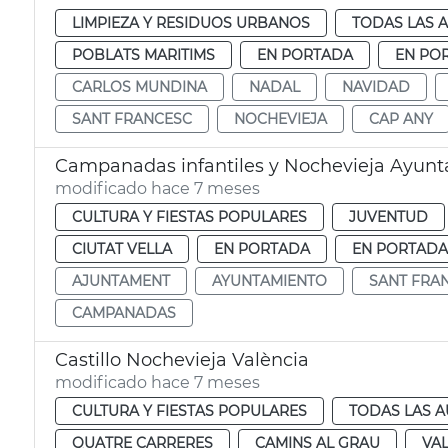
LIMPIEZA Y RESIDUOS URBANOS
TODAS LAS 
POBLATS MARITIMS
EN PORTADA
EN PO
CARLOS MUNDINA
NADAL
NAVIDAD
SANT FRANCESC
NOCHEVIEJA
CAP ANY
Campanadas infantiles y Nochevieja Ayunt
modificado hace 7 meses
CULTURA Y FIESTAS POPULARES
JUVENTUD
CIUTAT VELLA
EN PORTADA
EN PORTADA
AJUNTAMENT
AYUNTAMIENTO
SANT FRA
CAMPANADAS
Castillo Nochevieja València
modificado hace 7 meses
CULTURA Y FIESTAS POPULARES
TODAS LAS A
QUATRE CARRERES
CAMINS AL GRAU
VA