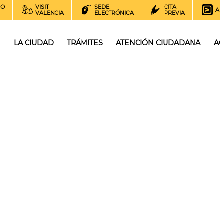
NO
VISIT
SEDE
CITA
A
VALENCIA
ELECTRÓNICA
PREVIA
O
LA CIUDAD
TRÁMITES
ATENCIÓN CIUDADANA
A