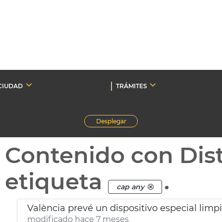
CIUDAD
TRÁMITES
Desplegar
Contenido con Dist
etiqueta
.
cap any
València prevé un dispositivo especial lim
modificado hace 7 meses