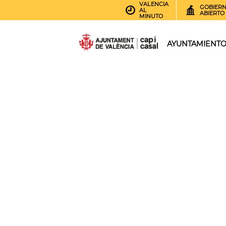
VALENCIA
GOBIER
AL
ABIERTO
MINUTO
AYUNTAMIENT