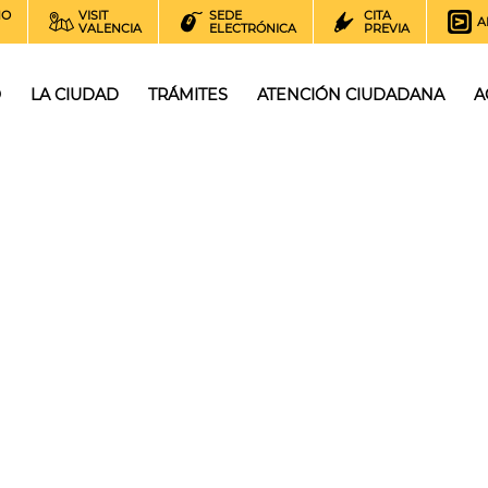
NO
VISIT
SEDE
CITA
A
VALENCIA
ELECTRÓNICA
PREVIA
O
LA CIUDAD
TRÁMITES
ATENCIÓN CIUDADANA
A