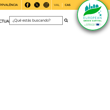
PPVALÈNCIA
VAL
CAS
CTUALIDAD