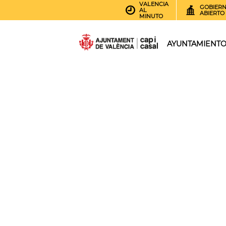
VALENCIA
GOBIER
AL
ABIERTO
MINUTO
AYUNTAMIENT