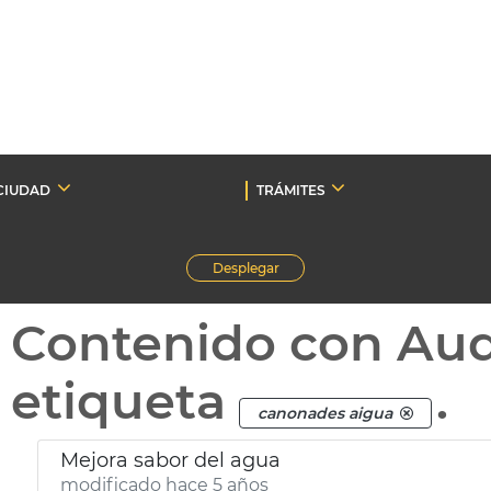
CIUDAD
TRÁMITES
Desplegar
Contenido con Au
etiqueta
.
canonades aigua
Mejora sabor del agua
modificado hace 5 años