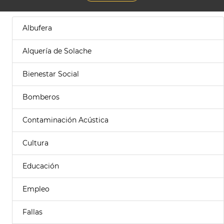
Albufera
Alquería de Solache
Bienestar Social
Bomberos
Contaminación Acústica
Cultura
Educación
Empleo
Fallas