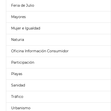
Feria de Julio
Mayores
Mujer e Igualdad
Naturia
Oficina Información Consumidor
Participación
Playas
Sanidad
Tráfico
Urbanismo