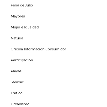
Feria de Julio
Mayores
Mujer e Igualdad
Naturia
Oficina Información Consumidor
Participación
Playas
Sanidad
Tráfico
Urbanismo