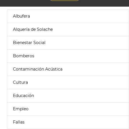
Albufera
Alquería de Solache
Bienestar Social
Bomberos
Contaminación Acústica
Cultura
Educación
Empleo
Fallas