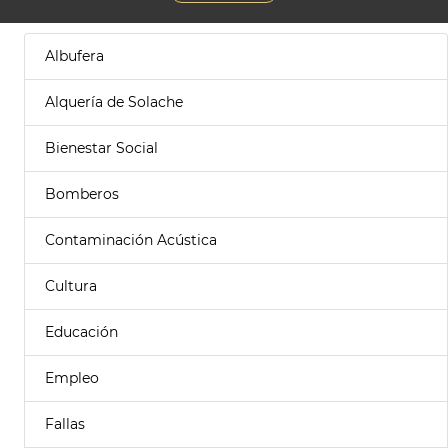
Albufera
Alquería de Solache
Bienestar Social
Bomberos
Contaminación Acústica
Cultura
Educación
Empleo
Fallas