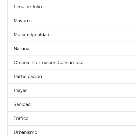
Feria de Julio
Mayores
Mujer e Igualdad
Naturia
Oficina Información Consumidor
Participación
Playas
Sanidad
Tráfico
Urbanismo