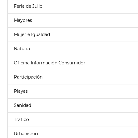
Feria de Julio
Mayores
Mujer e Igualdad
Naturia
Oficina Información Consumidor
Participación
Playas
Sanidad
Tráfico
Urbanismo