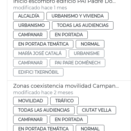
Inicio escombro edificio PAI Padre Doménech
modificado hace 1 mes
ALCALDÍA
URBANISMO Y VIVIENDA
URBANISMO
TODAS LAS AUDIENCIAS
CAMPANAR
EN PORTADA
EN PORTADA TEMÁTICA
NORMAL
MARÍA JOSÉ CATALÁ
URBANISME
CAMPANAR
PAI PARE DOMÉNECH
EDIFICI TXERNÓBIL
Zonas coexistencia movilidad Campanario y Ciutat Vella València
modificado hace 2 meses
MOVILIDAD
TRÁFICO
TODAS LAS AUDIENCIAS
CIUTAT VELLA
CAMPANAR
EN PORTADA
EN PORTADA TEMÁTICA
NORMAL