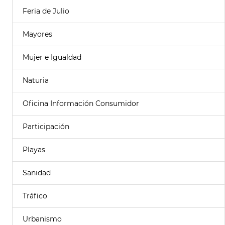
Feria de Julio
Mayores
Mujer e Igualdad
Naturia
Oficina Información Consumidor
Participación
Playas
Sanidad
Tráfico
Urbanismo