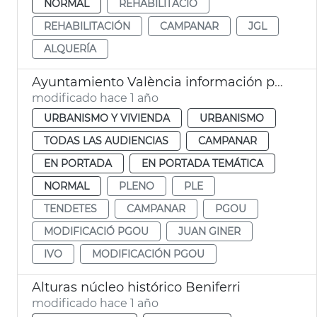
NORMAL
REHABILITACIÓ
REHABILITACIÓN
CAMPANAR
JGL
ALQUERÍA
Ayuntamiento València información pública ampliación IVO
modificado hace 1 año
URBANISMO Y VIVIENDA
URBANISMO
TODAS LAS AUDIENCIAS
CAMPANAR
EN PORTADA
EN PORTADA TEMÁTICA
NORMAL
PLENO
PLE
TENDETES
CAMPANAR
PGOU
MODIFICACIÓ PGOU
JUAN GINER
IVO
MODIFICACIÓN PGOU
Alturas núcleo histórico Beniferri
modificado hace 1 año