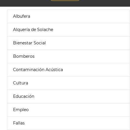
Albufera
Alquería de Solache
Bienestar Social
Bomberos
Contaminación Acústica
Cultura
Educación
Empleo
Fallas