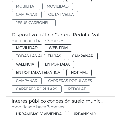
MOBILITAT
MOVILIDAD
CAMPANAR
CIUTAT VELLA
JESÚS CARBONELL
Dispositivo tràfico Carrera Redolat València
modificado hace 3 meses
MOVILIDAD
WEB FDM
TODAS LAS AUDIENCIAS
CAMPANAR
VALENCIA
EN PORTADA
EN PORTADA TEMÁTICA
NORMAL
CAMPANAR
CARRERAS POPULARES
CARRERES POPULARS
REDOLAT
Interés público concesión suelo municipal ampliación IVO
modificado hace 3 meses
URBANISMO Y VIVIENDA
URBANISMO