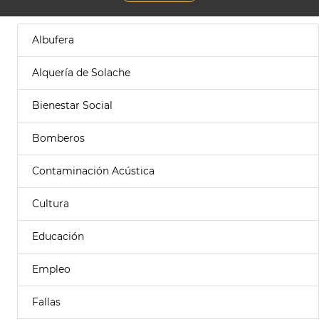
Albufera
Alquería de Solache
Bienestar Social
Bomberos
Contaminación Acústica
Cultura
Educación
Empleo
Fallas