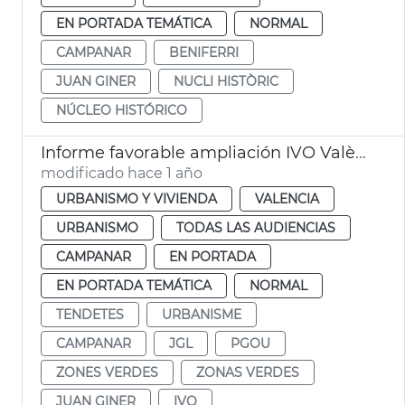
EN PORTADA TEMÁTICA
NORMAL
CAMPANAR
BENIFERRI
JUAN GINER
NUCLI HISTÒRIC
NÚCLEO HISTÓRICO
Informe favorable ampliación IVO València
modificado hace 1 año
URBANISMO Y VIVIENDA
VALENCIA
URBANISMO
TODAS LAS AUDIENCIAS
CAMPANAR
EN PORTADA
EN PORTADA TEMÁTICA
NORMAL
TENDETES
URBANISME
CAMPANAR
JGL
PGOU
ZONES VERDES
ZONAS VERDES
JUAN GINER
IVO