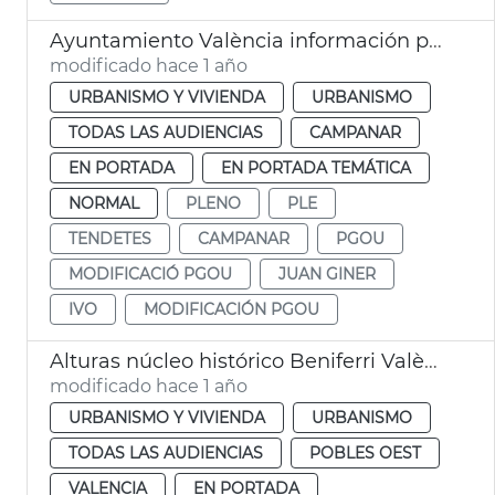
Ayuntamiento València información pública ampliación IVO
modificado hace 1 año
URBANISMO Y VIVIENDA
URBANISMO
TODAS LAS AUDIENCIAS
CAMPANAR
EN PORTADA
EN PORTADA TEMÁTICA
NORMAL
PLENO
PLE
TENDETES
CAMPANAR
PGOU
MODIFICACIÓ PGOU
JUAN GINER
IVO
MODIFICACIÓN PGOU
Alturas núcleo histórico Beniferri València
modificado hace 1 año
URBANISMO Y VIVIENDA
URBANISMO
TODAS LAS AUDIENCIAS
POBLES OEST
VALENCIA
EN PORTADA