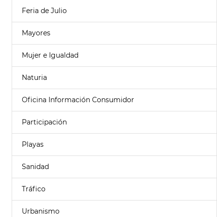
Feria de Julio
Mayores
Mujer e Igualdad
Naturia
Oficina Información Consumidor
Participación
Playas
Sanidad
Tráfico
Urbanismo