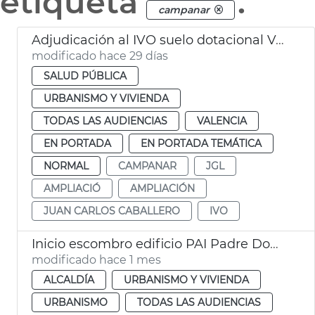
etiqueta
.
campanar
Adjudicación al IVO suelo dotacional València
modificado hace 29 días
SALUD PÚBLICA
URBANISMO Y VIVIENDA
TODAS LAS AUDIENCIAS
VALENCIA
EN PORTADA
EN PORTADA TEMÁTICA
NORMAL
CAMPANAR
JGL
AMPLIACIÓ
AMPLIACIÓN
JUAN CARLOS CABALLERO
IVO
Inicio escombro edificio PAI Padre Doménech
modificado hace 1 mes
ALCALDÍA
URBANISMO Y VIVIENDA
URBANISMO
TODAS LAS AUDIENCIAS