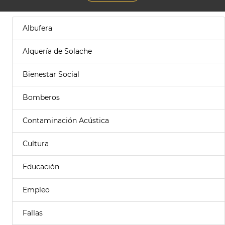
Albufera
Alquería de Solache
Bienestar Social
Bomberos
Contaminación Acústica
Cultura
Educación
Empleo
Fallas