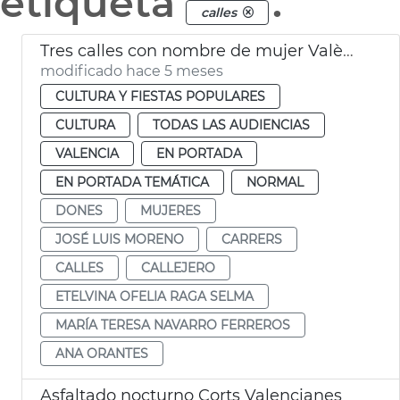
etiqueta
.
calles
Tres calles con nombre de mujer València
modificado hace 5 meses
CULTURA Y FIESTAS POPULARES
CULTURA
TODAS LAS AUDIENCIAS
VALENCIA
EN PORTADA
EN PORTADA TEMÁTICA
NORMAL
DONES
MUJERES
JOSÉ LUIS MORENO
CARRERS
CALLES
CALLEJERO
ETELVINA OFELIA RAGA SELMA
MARÍA TERESA NAVARRO FERREROS
ANA ORANTES
Asfaltado nocturno Corts Valencianes