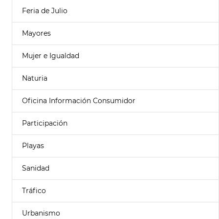
Feria de Julio
Mayores
Mujer e Igualdad
Naturia
Oficina Información Consumidor
Participación
Playas
Sanidad
Tráfico
Urbanismo