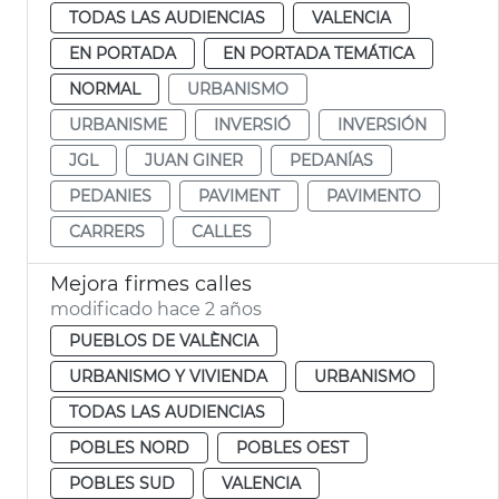
TODAS LAS AUDIENCIAS
VALENCIA
EN PORTADA
EN PORTADA TEMÁTICA
NORMAL
URBANISMO
URBANISME
INVERSIÓ
INVERSIÓN
JGL
JUAN GINER
PEDANÍAS
PEDANIES
PAVIMENT
PAVIMENTO
CARRERS
CALLES
Mejora firmes calles
modificado hace 2 años
PUEBLOS DE VALÈNCIA
URBANISMO Y VIVIENDA
URBANISMO
TODAS LAS AUDIENCIAS
POBLES NORD
POBLES OEST
POBLES SUD
VALENCIA