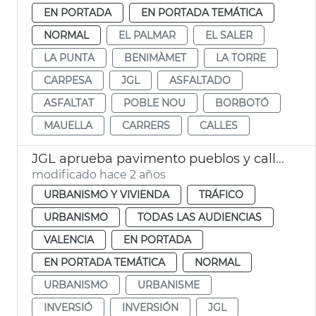
EN PORTADA
EN PORTADA TEMÁTICA
NORMAL
EL PALMAR
EL SALER
LA PUNTA
BENIMÀMET
LA TORRE
CARPESA
JGL
ASFALTADO
ASFALTAT
POBLE NOU
BORBOTÓ
MAUELLA
CARRERS
CALLES
JGL aprueba pavimento pueblos y calles València
modificado hace 2 años
URBANISMO Y VIVIENDA
TRÁFICO
URBANISMO
TODAS LAS AUDIENCIAS
VALENCIA
EN PORTADA
EN PORTADA TEMÁTICA
NORMAL
URBANISMO
URBANISME
INVERSIÓ
INVERSIÓN
JGL