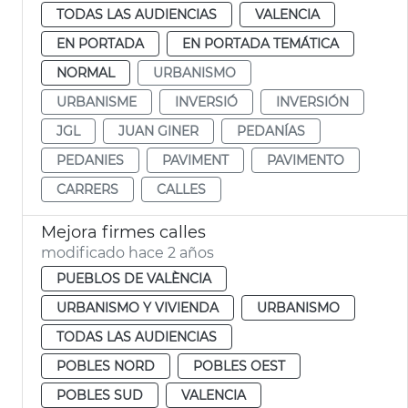
TODAS LAS AUDIENCIAS
VALENCIA
EN PORTADA
EN PORTADA TEMÁTICA
NORMAL
URBANISMO
URBANISME
INVERSIÓ
INVERSIÓN
JGL
JUAN GINER
PEDANÍAS
PEDANIES
PAVIMENT
PAVIMENTO
CARRERS
CALLES
Mejora firmes calles
modificado hace 2 años
PUEBLOS DE VALÈNCIA
URBANISMO Y VIVIENDA
URBANISMO
TODAS LAS AUDIENCIAS
POBLES NORD
POBLES OEST
POBLES SUD
VALENCIA