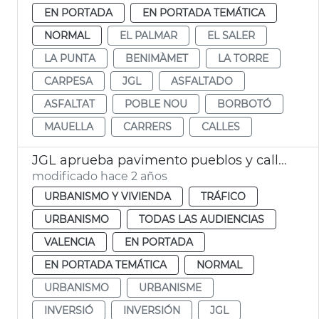
EN PORTADA
EN PORTADA TEMÁTICA
NORMAL
EL PALMAR
EL SALER
LA PUNTA
BENIMÀMET
LA TORRE
CARPESA
JGL
ASFALTADO
ASFALTAT
POBLE NOU
BORBOTÓ
MAUELLA
CARRERS
CALLES
JGL aprueba pavimento pueblos y calles València
modificado hace 2 años
URBANISMO Y VIVIENDA
TRÁFICO
URBANISMO
TODAS LAS AUDIENCIAS
VALENCIA
EN PORTADA
EN PORTADA TEMÁTICA
NORMAL
URBANISMO
URBANISME
INVERSIÓ
INVERSIÓN
JGL