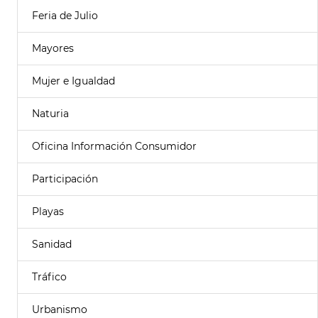
Feria de Julio
Mayores
Mujer e Igualdad
Naturia
Oficina Información Consumidor
Participación
Playas
Sanidad
Tráfico
Urbanismo