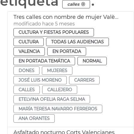
etiqueta
.
calles
Tres calles con nombre de mujer València
modificado hace 5 meses
CULTURA Y FIESTAS POPULARES
CULTURA
TODAS LAS AUDIENCIAS
VALENCIA
EN PORTADA
EN PORTADA TEMÁTICA
NORMAL
DONES
MUJERES
JOSÉ LUIS MORENO
CARRERS
CALLES
CALLEJERO
ETELVINA OFELIA RAGA SELMA
MARÍA TERESA NAVARRO FERREROS
ANA ORANTES
Asfaltado nocturno Corts Valencianes