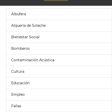
Albufera
Alquería de Solache
Bienestar Social
Bomberos
Contaminación Acústica
Cultura
Educación
Empleo
Fallas