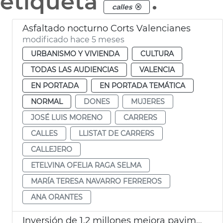
etiqueta
.
calles
Asfaltado nocturno Corts Valencianes
modificado hace 5 meses
URBANISMO Y VIVIENDA
CULTURA
TODAS LAS AUDIENCIAS
VALENCIA
EN PORTADA
EN PORTADA TEMÁTICA
NORMAL
DONES
MUJERES
JOSÉ LUIS MORENO
CARRERS
CALLES
LLISTAT DE CARRERS
CALLEJERO
ETELVINA OFELIA RAGA SELMA
MARÍA TERESA NAVARRO FERREROS
ANA ORANTES
Inversión de 1,2 millones mejora pavimento calles y caminos València y pedanías