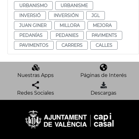
URBANISMO
URBANISME
INVERSIÓ
INVERSIÓN
JGL
JUAN GINER
MILLORA
MEJORA
PEDANÍAS
PEDANIES
PAVIMENTS
PAVIMENTOS
CARRERS
CALLES
Nuestras Apps
Páginas de Interés
Redes Sociales
Descargas