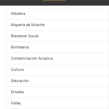
Albufera
Alquería de Solache
Bienestar Social
Bomberos
Contaminación Acústica
Cultura
Educación
Empleo
Fallas