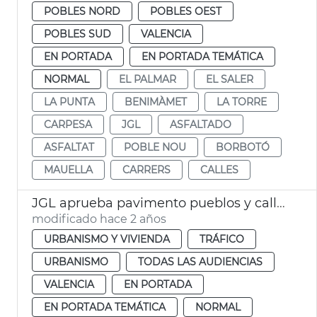
POBLES NORD
POBLES OEST
POBLES SUD
VALENCIA
EN PORTADA
EN PORTADA TEMÁTICA
NORMAL
EL PALMAR
EL SALER
LA PUNTA
BENIMÀMET
LA TORRE
CARPESA
JGL
ASFALTADO
ASFALTAT
POBLE NOU
BORBOTÓ
MAUELLA
CARRERS
CALLES
JGL aprueba pavimento pueblos y calles València
modificado hace 2 años
URBANISMO Y VIVIENDA
TRÁFICO
URBANISMO
TODAS LAS AUDIENCIAS
VALENCIA
EN PORTADA
EN PORTADA TEMÁTICA
NORMAL