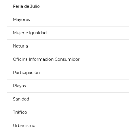
Feria de Julio
Mayores
Mujer e Igualdad
Naturia
Oficina Información Consumidor
Participación
Playas
Sanidad
Tráfico
Urbanismo