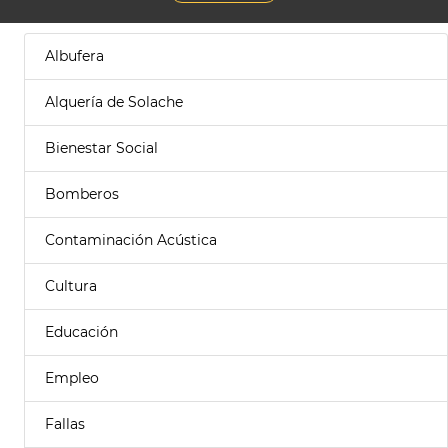
Albufera
Alquería de Solache
Bienestar Social
Bomberos
Contaminación Acústica
Cultura
Educación
Empleo
Fallas