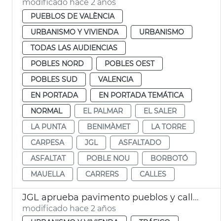
modificado hace 2 años
PUEBLOS DE VALÈNCIA
URBANISMO Y VIVIENDA
URBANISMO
TODAS LAS AUDIENCIAS
POBLES NORD
POBLES OEST
POBLES SUD
VALENCIA
EN PORTADA
EN PORTADA TEMÁTICA
NORMAL
EL PALMAR
EL SALER
LA PUNTA
BENIMÀMET
LA TORRE
CARPESA
JGL
ASFALTADO
ASFALTAT
POBLE NOU
BORBOTÓ
MAUELLA
CARRERS
CALLES
JGL aprueba pavimento pueblos y calles València
modificado hace 2 años