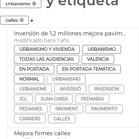
y etiqueta
Urbanismo
.
calles
Inversión de 1,2 millones mejora pavimento calles y caminos València y pedanías
modificado hace 1 año
URBANISMO Y VIVIENDA
URBANISMO
TODAS LAS AUDIENCIAS
VALENCIA
EN PORTADA
EN PORTADA TEMÁTICA
NORMAL
URBANISMO
URBANISME
INVERSIÓ
INVERSIÓN
JGL
JUAN GINER
PEDANÍAS
PEDANIES
PAVIMENT
PAVIMENTO
CARRERS
CALLES
Mejora firmes calles