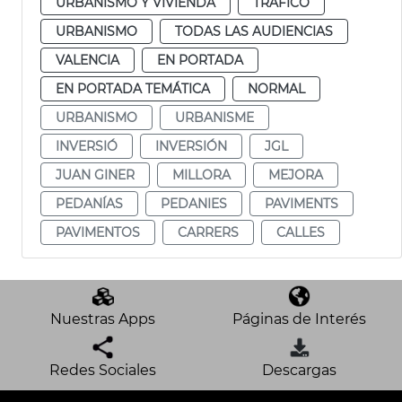
URBANISMO Y VIVIENDA
TRÁFICO
URBANISMO
TODAS LAS AUDIENCIAS
VALENCIA
EN PORTADA
EN PORTADA TEMÁTICA
NORMAL
URBANISMO
URBANISME
INVERSIÓ
INVERSIÓN
JGL
JUAN GINER
MILLORA
MEJORA
PEDANÍAS
PEDANIES
PAVIMENTS
PAVIMENTOS
CARRERS
CALLES
Nuestras Apps
Páginas de Interés
Redes Sociales
Descargas