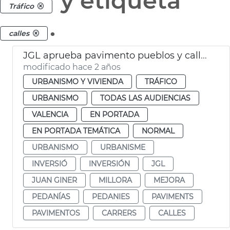
y etiqueta
Tráfico
.
calles
JGL aprueba pavimento pueblos y calles València
modificado hace 2 años
URBANISMO Y VIVIENDA
TRÁFICO
URBANISMO
TODAS LAS AUDIENCIAS
VALENCIA
EN PORTADA
EN PORTADA TEMÁTICA
NORMAL
URBANISMO
URBANISME
INVERSIÓ
INVERSIÓN
JGL
JUAN GINER
MILLORA
MEJORA
PEDANÍAS
PEDANIES
PAVIMENTS
PAVIMENTOS
CARRERS
CALLES