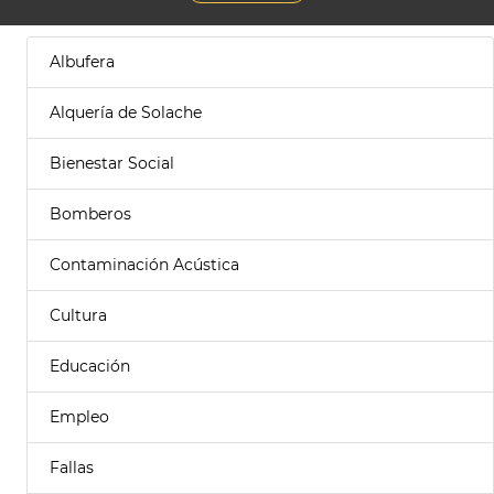
Albufera
Alquería de Solache
Bienestar Social
Bomberos
Contaminación Acústica
Cultura
Educación
Empleo
Fallas