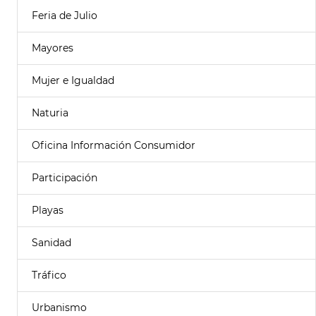
Feria de Julio
Mayores
Mujer e Igualdad
Naturia
Oficina Información Consumidor
Participación
Playas
Sanidad
Tráfico
Urbanismo