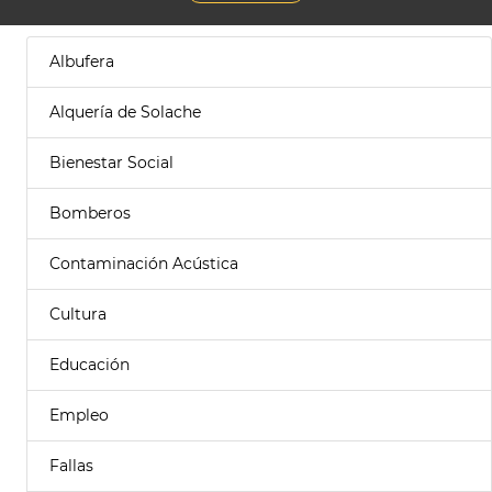
Albufera
Alquería de Solache
Bienestar Social
Bomberos
Contaminación Acústica
Cultura
Educación
Empleo
Fallas