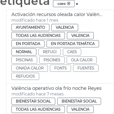
etiqueta
.
caes
Activación recursos oleada calor València
modificado hace 1 mes
AYUNTAMIENTO
VALENCIA
TODAS LAS AUDIENCIAS
VALENCIA
EN PORTADA
EN PORTADA TEMÁTICA
NORMAL
REFUGI
CAES
PISCINAS
PISCINES
OLA CALOR
ONADA CALOR
FONTS
FUENTES
REFUGIOS
València operativo ola frío noche Reyes
modificado hace 7 meses
BIENESTAR SOCIAL
BIENESTAR SOCIAL
TODAS LAS AUDIENCIAS
VALENCIA