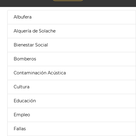
Albufera
Alquería de Solache
Bienestar Social
Bomberos
Contaminación Acústica
Cultura
Educación
Empleo
Fallas