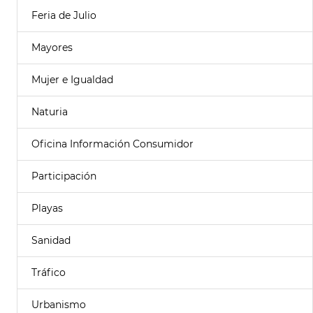
Feria de Julio
Mayores
Mujer e Igualdad
Naturia
Oficina Información Consumidor
Participación
Playas
Sanidad
Tráfico
Urbanismo