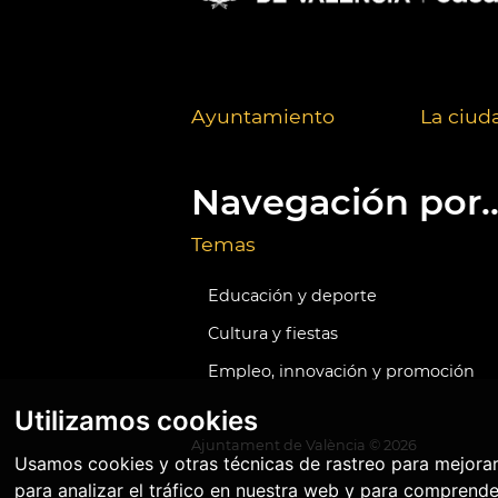
Ayuntamiento
La ciud
Navegación por..
Temas
Educación y deporte
Cultura y fiestas
Empleo, innovación y promoción
Utilizamos cookies
Ajuntament de València ©
2026
Usamos cookies y otras técnicas de rastreo para mejora
para analizar el tráfico en nuestra web y para comprende