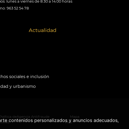
os: lunes a viernes de 8:30 a 14:00 horas
ono: 963 52 54 78
Actualidad
hos sociales e inclusión
idad y urbanismo
Política de
Agencia Antifraude
Mapa
arte contenidos personalizados y anuncios adecuados,
ookies
Web