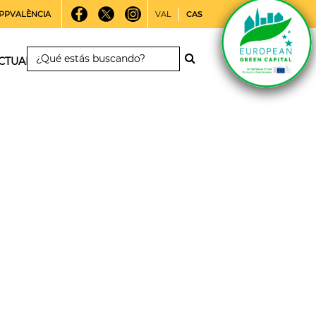
PPVALÈNCIA
VAL
CAS
CTUALIDAD