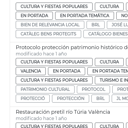
CULTURA Y FIESTAS POPULARES
CULTURA
EN PORTADA
EN PORTADA TEMÁTICA
NO
BIEN DE RELEVANCIA LOCAL
BRL
JOSÉ L
CATÀLEG BENS PROTEGITS
CATÁLOGO BIENES
Protocolo protección patrimonio histórico d
modificado hace 1 año
CULTURA Y FIESTAS POPULARES
CULTURA
VALENCIA
EN PORTADA
EN PORTADA TE
CULTURA Y FIESTAS POPULARES
TURISMO E I
PATRIMONIO CULTURAL
PROTOCOL
PRO
PROTECCIÓ
PROTECCIÓN
BRL
JL M
Restauración pretil río Túria València
modificado hace 1 año
CULTURA Y FIESTAS POPULARES
CULTURA