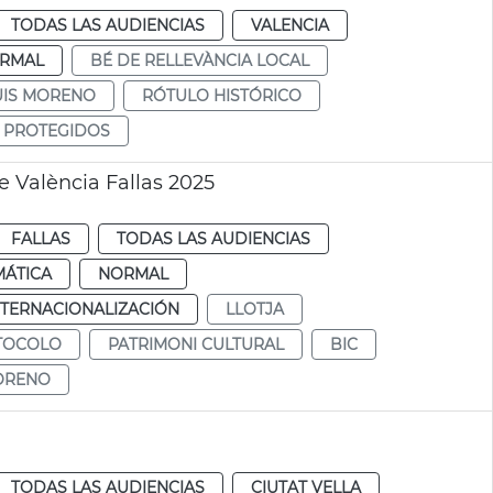
TODAS LAS AUDIENCIAS
VALENCIA
RMAL
BÉ DE RELLEVÀNCIA LOCAL
UIS MORENO
RÓTULO HISTÓRICO
 PROTEGIDOS
e València Fallas 2025
FALLAS
TODAS LAS AUDIENCIAS
MÁTICA
NORMAL
NTERNACIONALIZACIÓN
LLOTJA
TOCOLO
PATRIMONI CULTURAL
BIC
ORENO
TODAS LAS AUDIENCIAS
CIUTAT VELLA