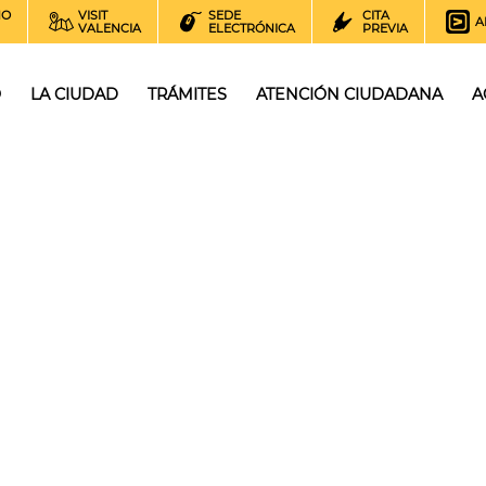
NO
VISIT
SEDE
CITA
A
VALENCIA
ELECTRÓNICA
PREVIA
O
LA CIUDAD
TRÁMITES
ATENCIÓN CIUDADANA
A