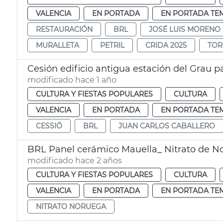
VALENCIA
EN PORTADA
EN PORTADA TE
RESTAURACIÓN
BRL
JOSÉ LUIS MORENO
MURALLETA
PETRIL
CRIDA 2025
TOR
Cesión edificio antigua estación del Grau p
modificado hace 1 año
CULTURA Y FIESTAS POPULARES
CULTURA
VALENCIA
EN PORTADA
EN PORTADA TE
CESSIÓ
BRL
JUAN CARLOS CABALLERO
BRL Panel cerámico Mauella_ Nitrato de N
modificado hace 2 años
CULTURA Y FIESTAS POPULARES
CULTURA
VALENCIA
EN PORTADA
EN PORTADA TE
NITRATO NORUEGA