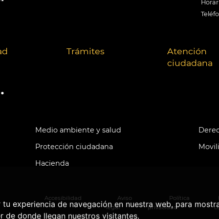
Horari
Teléf
ad
Trámites
Atención
ciudadana
.
Medio ambiente y salud
Derec
Protección ciudadana
Movil
Hacienda
Accesibilidad
Aviso
Política
r tu experiencia de navegación en nuestra web, para mostr
legal
privacidad
c
r de donde llegan nuestros visitantes.