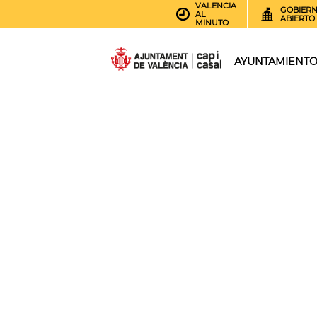
VALENCIA
GOBIER
AL
ABIERTO
MINUTO
AYUNTAMIENT