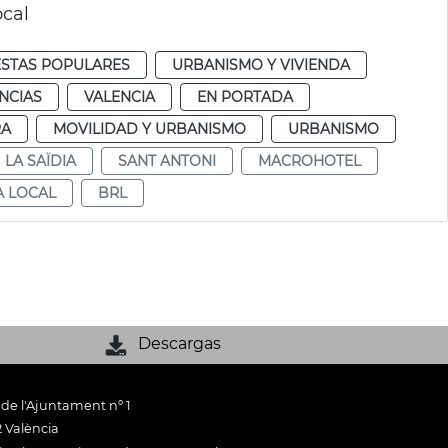
ocal
ESTAS POPULARES
URBANISMO Y VIVIENDA
NCIAS
VALENCIA
EN PORTADA
RA
MOVILIDAD Y URBANISMO
URBANISMO
LA SAÏDIA
SANT ANTONI
MACROHOTEL
A LOCAL
BRL
Descargas
 de l'Ajuntament nº 1
 València