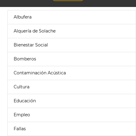
Albufera
Alquería de Solache
Bienestar Social
Bomberos
Contaminación Acústica
Cultura
Educación
Empleo
Fallas