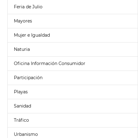
Feria de Julio
Mayores
Mujer e Igualdad
Naturia
Oficina Información Consumidor
Participación
Playas
Sanidad
Tráfico
Urbanismo