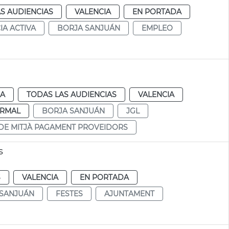
S AUDIENCIAS
VALENCIA
EN PORTADA
IA ACTIVA
BORJA SANJUÁN
EMPLEO
IA
TODAS LAS AUDIENCIAS
VALENCIA
RMAL
BORJA SANJUÁN
JGL
DE MITJÀ PAGAMENT PROVEIDORS
s
S
VALENCIA
EN PORTADA
 SANJUÁN
FESTES
AJUNTAMENT