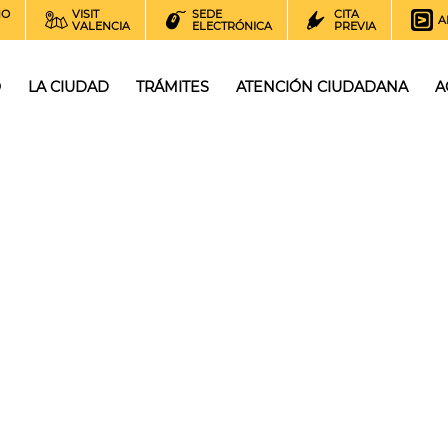
NO
VISIT
SEDE
CITA
A
VALENCIA
ELECTRÓNICA
PREVIA
O
LA CIUDAD
TRÁMITES
ATENCIÓN CIUDADANA
A