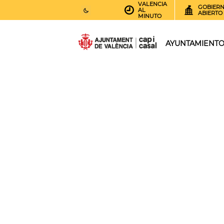
VALENCIA
GOBIER
AL
ABIERTO
MINUTO
25
AEMET.GRADOS
AYUNTAMIENT