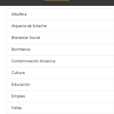
Albufera
Alquería de Solache
Bienestar Social
Bomberos
Contaminación Acústica
Cultura
Educación
Empleo
Fallas