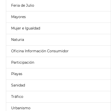
Feria de Julio
Mayores
Mujer e Igualdad
Naturia
Oficina Información Consumidor
Participación
Playas
Sanidad
Tráfico
Urbanismo