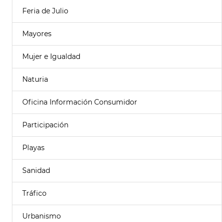
Feria de Julio
Mayores
Mujer e Igualdad
Naturia
Oficina Información Consumidor
Participación
Playas
Sanidad
Tráfico
Urbanismo