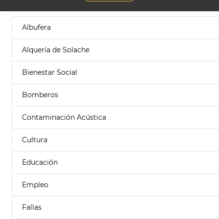
Albufera
Alquería de Solache
Bienestar Social
Bomberos
Contaminación Acústica
Cultura
Educación
Empleo
Fallas