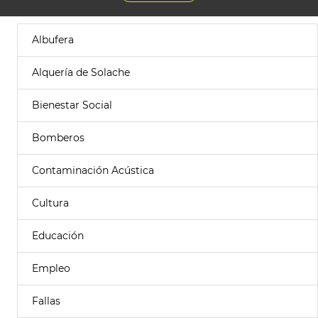
Albufera
Alquería de Solache
Bienestar Social
Bomberos
Contaminación Acústica
Cultura
Educación
Empleo
Fallas