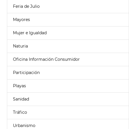
Feria de Julio
Mayores
Mujer e Igualdad
Naturia
Oficina Información Consumidor
Participación
Playas
Sanidad
Tráfico
Urbanismo