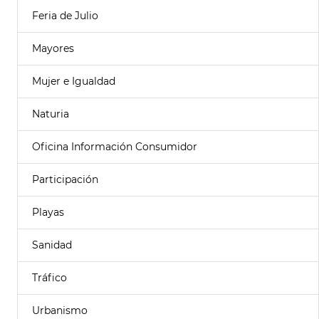
Feria de Julio
Mayores
Mujer e Igualdad
Naturia
Oficina Información Consumidor
Participación
Playas
Sanidad
Tráfico
Urbanismo