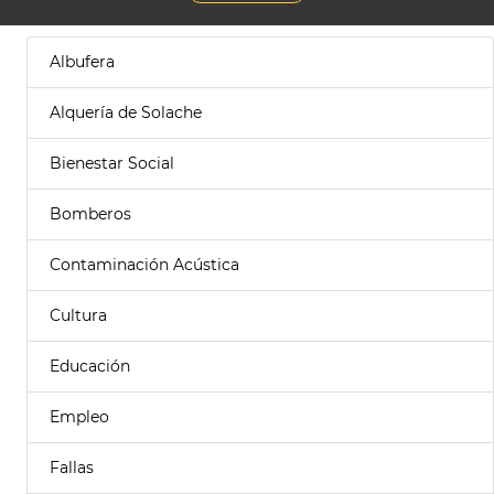
Albufera
Alquería de Solache
Bienestar Social
Bomberos
Contaminación Acústica
Cultura
Educación
Empleo
Fallas