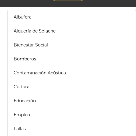
Albufera
Alquería de Solache
Bienestar Social
Bomberos
Contaminación Acústica
Cultura
Educación
Empleo
Fallas