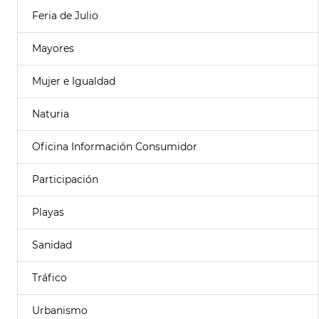
Feria de Julio
Mayores
Mujer e Igualdad
Naturia
Oficina Información Consumidor
Participación
Playas
Sanidad
Tráfico
Urbanismo