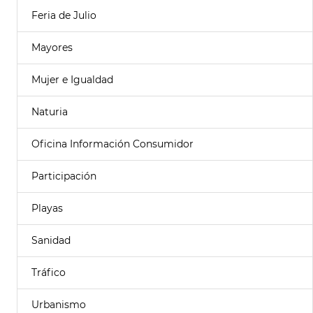
Feria de Julio
Mayores
Mujer e Igualdad
Naturia
Oficina Información Consumidor
Participación
Playas
Sanidad
Tráfico
Urbanismo