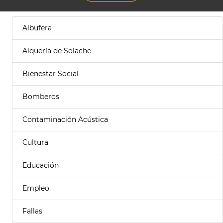
Albufera
Alquería de Solache
Bienestar Social
Bomberos
Contaminación Acústica
Cultura
Educación
Empleo
Fallas