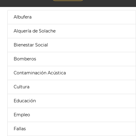
Albufera
Alquería de Solache
Bienestar Social
Bomberos
Contaminación Acústica
Cultura
Educación
Empleo
Fallas