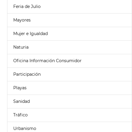
Feria de Julio
Mayores
Mujer e Igualdad
Naturia
Oficina Información Consumidor
Participación
Playas
Sanidad
Tráfico
Urbanismo