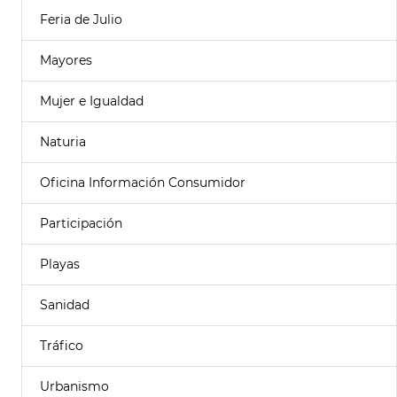
Feria de Julio
Mayores
Mujer e Igualdad
Naturia
Oficina Información Consumidor
Participación
Playas
Sanidad
Tráfico
Urbanismo