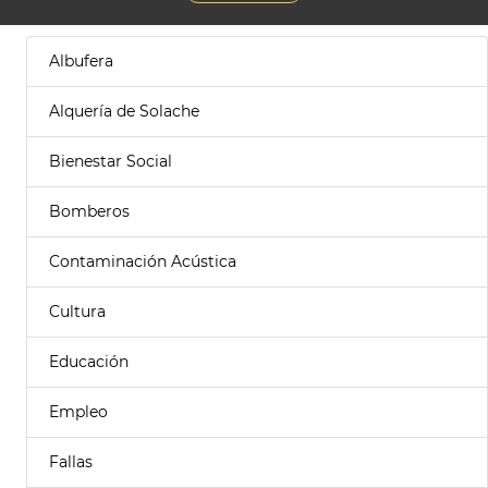
Albufera
Alquería de Solache
Bienestar Social
Bomberos
Contaminación Acústica
Cultura
Educación
Empleo
Fallas