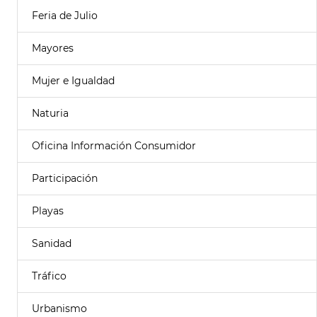
Feria de Julio
Mayores
Mujer e Igualdad
Naturia
Oficina Información Consumidor
Participación
Playas
Sanidad
Tráfico
Urbanismo