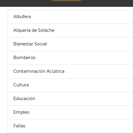
Albufera
Alquería de Solache
Bienestar Social
Bomberos
Contaminación Acústica
Cultura
Educación
Empleo
Fallas