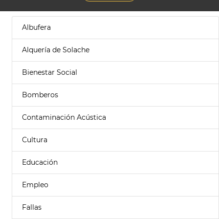
Albufera
Alquería de Solache
Bienestar Social
Bomberos
Contaminación Acústica
Cultura
Educación
Empleo
Fallas