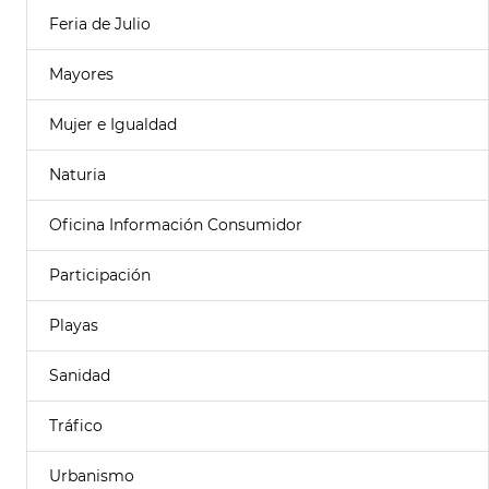
Feria de Julio
Mayores
Mujer e Igualdad
Naturia
Oficina Información Consumidor
Participación
Playas
Sanidad
Tráfico
Urbanismo