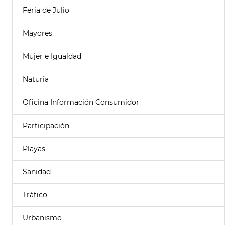
Feria de Julio
Mayores
Mujer e Igualdad
Naturia
Oficina Información Consumidor
Participación
Playas
Sanidad
Tráfico
Urbanismo